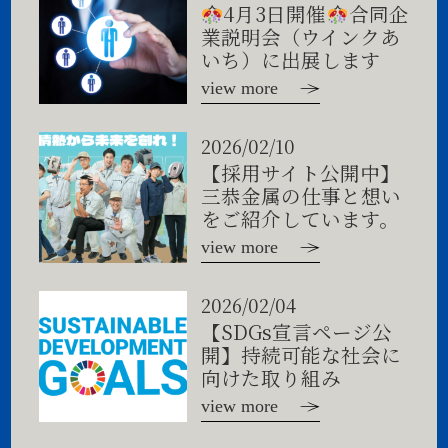
4月3日開催
合同企
業説明会（ウインクあ
いち）に出展します
view more
2026/02/10
【採用サイト公開中】
三恭金属の仕事と想い
をご紹介しています。
view more
2026/02/04
【SDGs宣言ページ公
開】持続可能な社会に
向けた取り組み
view more