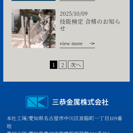
2025/10/09
技能検定 合格のお知ら
せ
view more
投
1
2
次へ
稿
の
ペ
ー
本社工場/愛知県名古屋市中川区宮脇町一丁目109番
ジ
地