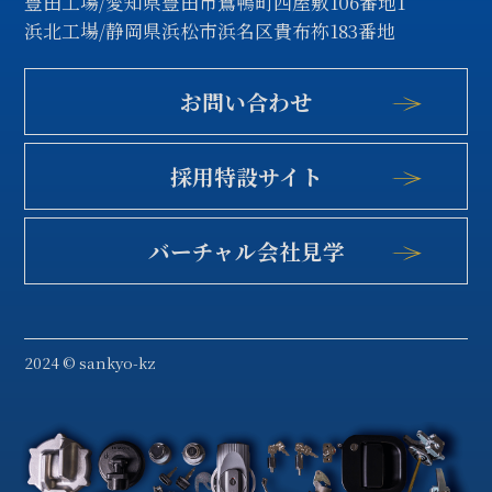
豊田工場/愛知県豊田市鴛鴨町西屋敷106番地1
送
浜北工場/静岡県浜松市浜名区貴布祢183番地
り
お問い合わせ
採用特設サイト
バーチャル会社見学
2024 © sankyo-kz